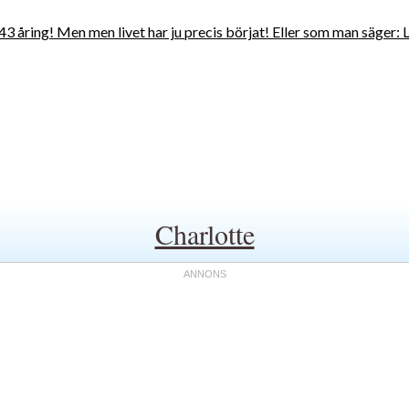
en 43 åring! Men men livet har ju precis börjat! Eller som man säg
Charlotte