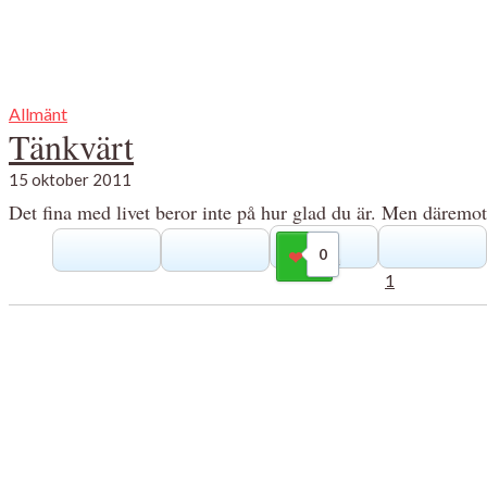
Allmänt
Tänkvärt
15 oktober 2011
Det fina med livet beror inte på hur glad du är. Men däremot
0
Gilla
1