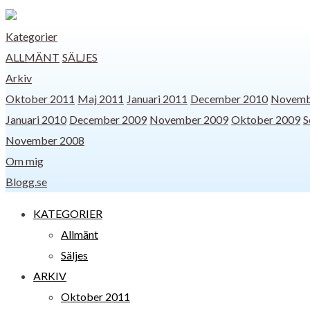
Kategorier
ALLMÄNT
SÄLJES
Arkiv
Oktober 2011
Maj 2011
Januari 2011
December 2010
Novemb
Januari 2010
December 2009
November 2009
Oktober 2009
S
November 2008
Om mig
Blogg.se
KATEGORIER
Allmänt
Säljes
ARKIV
Oktober 2011