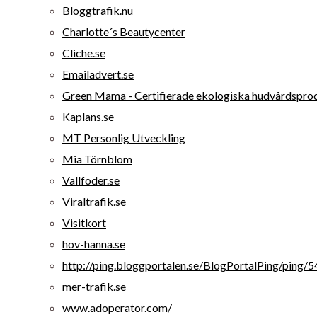
Bloggtrafik.nu
Charlotte´s Beautycenter
Cliche.se
Emailadvert.se
Green Mama - Certifierade ekologiska hudvårdsprod
Kaplans.se
MT Personlig Utveckling
Mia Törnblom
Vallfoder.se
Viraltrafik.se
Visitkort
hov-hanna.se
http://ping.bloggportalen.se/BlogPortalPing/ping
mer-trafik.se
www.adoperator.com/