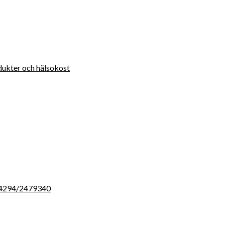
ukter och hälsokost
/54294/2479340