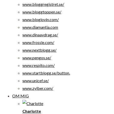
www.bloggregistret.se/
www.bloggtoppen.se/
www.bloglovin.com/
www.diamantia.com
www.dinaavdrag.se/
www.frossle.com/
www.nextblogg.se/
www.pengos.se/
www.respito.com/
www.startblogg.se/button.
www.unicef.se/
www.zylber.com/
OM MIG
Charlotte