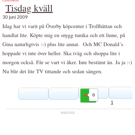
Tisdag kväll
30 juni 2009
Idag har vi varit på Överby köpcenter i Trollhättan och
handlat lite. Köpte mig en snygg tunika och ett linne, på
Gina naturligtvis :-) plus lite annat. Och MC Donald´s
hoppade vi inte över heller. Ska iväg och shoppa lite i
morgon också. Får se vart vi åker. Inte bestämt än. Ja ja :-)
Nu blir det lite TV tittande och sedan sängen.
0
Gilla
1